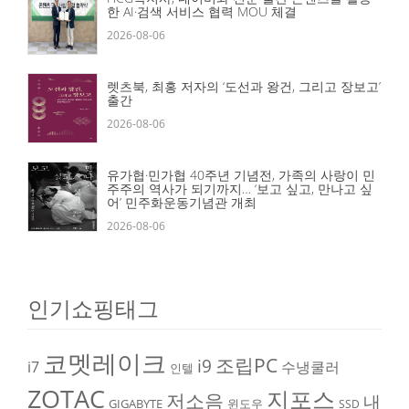
한 AI·검색 서비스 협력 MOU 체결
2026-08-06
렛츠북, 최홍 저자의 ‘도선과 왕건, 그리고 장보고’
출간
2026-08-06
유가협·민가협 40주년 기념전, 가족의 사랑이 민
주주의 역사가 되기까지… ‘보고 싶고, 만나고 싶
어’ 민주화운동기념관 개최
2026-08-06
인기쇼핑태그
코멧레이크
조립PC
i9
i7
수냉쿨러
인텔
ZOTAC
지포스
저소음
내
GIGABYTE
윈도우
SSD