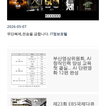
2026-05-07
무단복제,전송을 금합니다.
IT정보포털
부산영상위원회, AI
창작인력 양성 교육
첫 결실… AI 단편영
화 12편 완성
제23회 EBS국제다큐