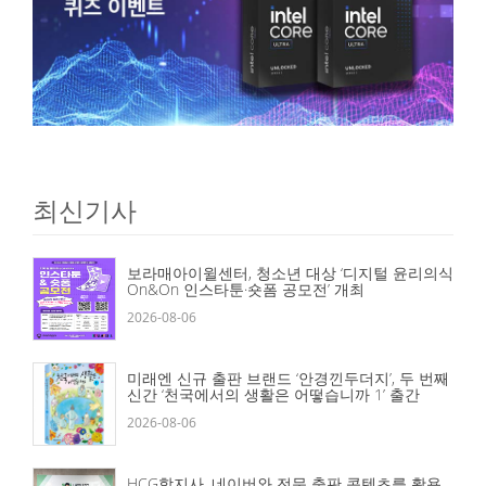
최신기사
보라매아이윌센터, 청소년 대상 ‘디지털 윤리의식
On&On 인스타툰·숏폼 공모전’ 개최
2026-08-06
미래엔 신규 출판 브랜드 ‘안경낀두더지’, 두 번째
신간 ‘천국에서의 생활은 어떻습니까 1’ 출간
2026-08-06
HCG학지사, 네이버와 전문 출판 콘텐츠를 활용