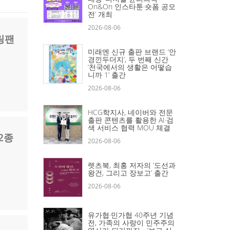
On&On 인스타툰·숏폼 공모
전’ 개최
2026-08-06
링팬
미래엔 신규 출판 브랜드 ‘안
경낀두더지’, 두 번째 신간
‘천국에서의 생활은 어떻습
니까 1’ 출간
2026-08-06
HCG학지사, 네이버와 전문
출판 콘텐츠를 활용한 AI·검
색 서비스 협력 MOU 체결
2종
2026-08-06
렛츠북, 최홍 저자의 ‘도선과
왕건, 그리고 장보고’ 출간
2026-08-06
유가협·민가협 40주년 기념
전, 가족의 사랑이 민주주의