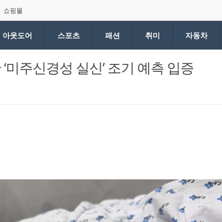
쇼핑몰
아웃도어
스포츠
패션
취미
자동차
 ‘미주신경성 실신’ 조기 예측 입증