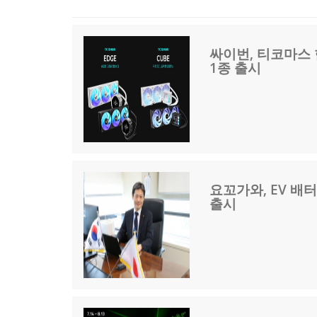
싸이번, 티코마스
1종 출시
요꼬가와, EV 배
출시