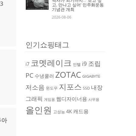
역사가 되기까지… ‘보고 싶
3
고, 만나고 싶어’ 민주화운동
기념관 개최
2026-08-06
인기쇼핑태그
코멧레이크
조립
i9
i7
인텔
ZOTAC
PC
수냉쿨러
GIGABYTE
지포스
저소음
내장
윈도우
SSD
그래픽
웹디자이너용
게임용
사무용
올인원
캐드용
4K
고성능
투아