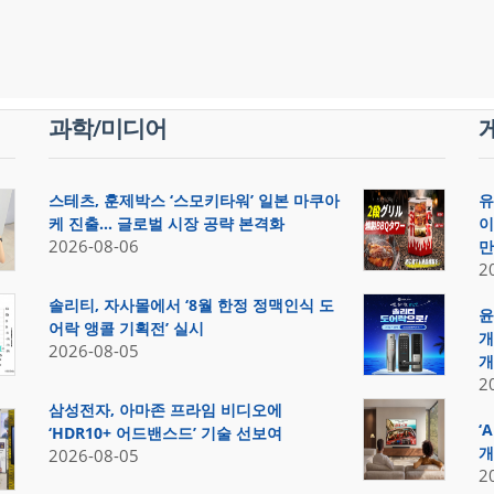
과학/미디어
스테츠, 훈제박스 ‘스모키타워’ 일본 마쿠아
유
케 진출… 글로벌 시장 공략 본격화
이
2026-08-06
만
2
솔리티, 자사몰에서 ‘8월 한정 정맥인식 도
윤
어락 앵콜 기획전’ 실시
개
2026-08-05
개
2
삼성전자, 아마존 프라임 비디오에
‘
‘HDR10+ 어드밴스드’ 기술 선보여
개
2026-08-05
2