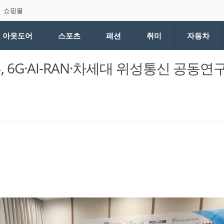
쇼핑몰
아웃도어
스포츠
패션
취미
자동차
 6G·AI-RAN·차세대 위성통신 공동연