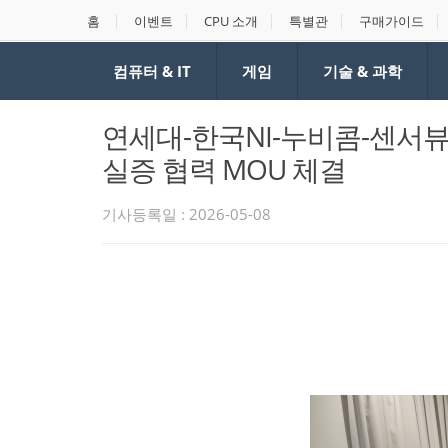
홈
이벤트
CPU 소개
특별관
구매가이드
컴퓨터 & IT
게임
기술 & 과학
연세대-한국NI-누비콤-센서뷰,
실증 협력 MOU 체결
기사등록일 : 2026-05-08