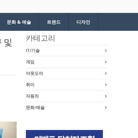
문화 & 예술
트랜드
디자인
카테고리
구 및
IT/기술
게임
아웃도어
취미
자동차
문화/예술