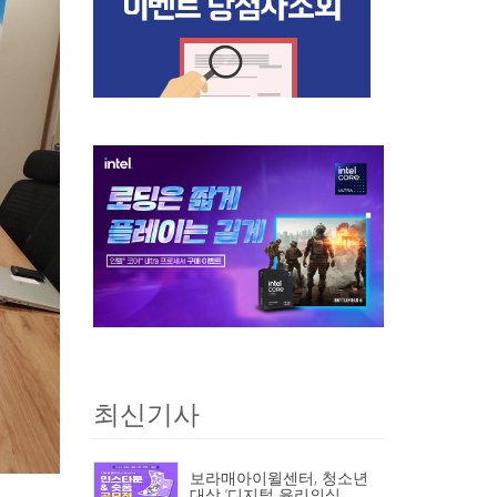
최신기사
보라매아이윌센터, 청소년
대상 ‘디지털 윤리의식