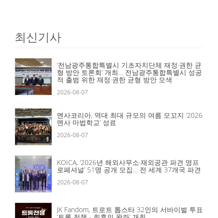
최신기사
‘전남광주통합특별시 기초자치단체 재정·권한 균
형 방안 토론회’ 개최… 전남광주통합특별시 성공
적 출범 위한 재정·권한 균형 방안 모색
2026-08-07
멘사코리아, 역대 최대 규모의 여름 모꼬지 ‘2026
멘사 마법학교’ 성료
2026-08-07
KOICA, ‘2026년 해외사무소·재외공관 파견 영프
로페셔널’ 51명 공개 모집… 전 세계 37개국 파견
2026-08-07
JK Fandom, 트로트 톱스타 32인의 서바이벌 투표
‘트롯 전쟁 - 최후의 왕좌’ 개최