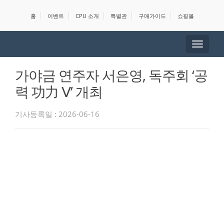
홈
이벤트
CPU 소개
특별관
구매가이드
쇼핑몰
Toggle
navigat
가야금 연주자 서은영, 독주회 ‘공
력 功力 Ⅴ’ 개최
기사등록일 : 2026-06-16