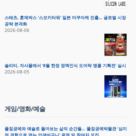
스테츠, 훈제박스 ‘스모키타워’ 일본 마쿠아케 진출… 글로벌 시장
공략 본격화
2026-08-06
솔리티, 자사몰에서 ‘8월 한정 정맥인식 도어락 앵콜 기획전’ 실시
2026-08-05
게임/영화/예술
풀짚공예와 예술로 돌아보는 삶의 순간들… 풀짚공예박물관 ‘심미
적 경험으로 엮는 인생바구니’ 운영 및 참여자 모집