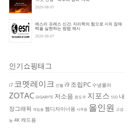
2026-08-07
에스리 프레스 신간, 지리학의 힘으로 AI의 잠재
력을 실현하는 방법 제시
2026-08-07
인기쇼핑태그
코멧레이크
조립PC
i9
i7
수냉쿨러
인텔
ZOTAC
지포스
저소음
내
GIGABYTE
윈도우
SSD
올인원
장그래픽
웹디자이너용
고성
게임용
사무용
캐드용
4K
능