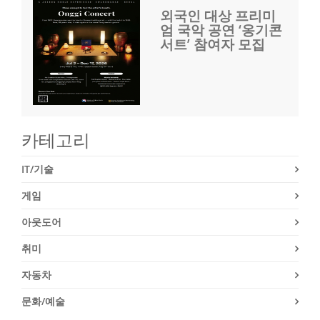
외국인 대상 프리미
엄 국악 공연 ‘옹기콘
서트’ 참여자 모집
카테고리
IT/기술
게임
아웃도어
취미
자동차
문화/예술