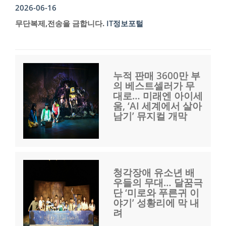
2026-06-16
무단복제,전송을 금합니다.
IT정보포털
누적 판매 3600만 부
의 베스트셀러가 무
대로… 미래엔 아이세
움, ‘AI 세계에서 살아
남기’ 뮤지컬 개막
청각장애 유소년 배
우들의 무대… 달꿈극
단 ‘미로와 푸른귀 이
야기’ 성황리에 막 내
려