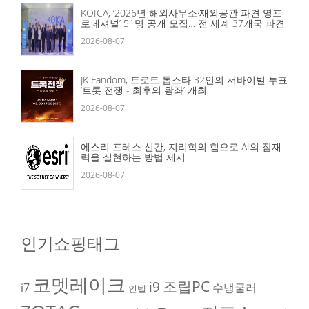
KOICA, ‘2026년 해외사무소·재외공관 파견 영프
로페셔널’ 51명 공개 모집… 전 세계 37개국 파견
2026-08-07
JK Fandom, 트로트 톱스타 32인의 서바이벌 투표
‘트롯 전쟁 - 최후의 왕좌’ 개최
2026-08-07
에스리 프레스 신간, 지리학의 힘으로 AI의 잠재
력을 실현하는 방법 제시
2026-08-07
인기쇼핑태그
코멧레이크
조립PC
i9
i7
수냉쿨러
인텔