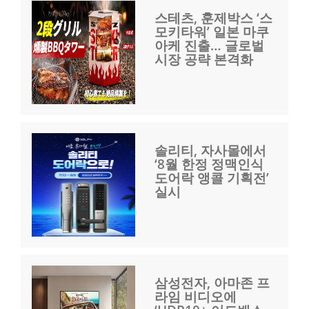
스테츠, 훈제박스 ‘스
모키타워’ 일본 마쿠
아케 진출… 글로벌
시장 공략 본격화
솔리티, 자사몰에서
‘8월 한정 정맥인식
도어락 앵콜 기획전’
실시
삼성전자, 아마존 프
라임 비디오에