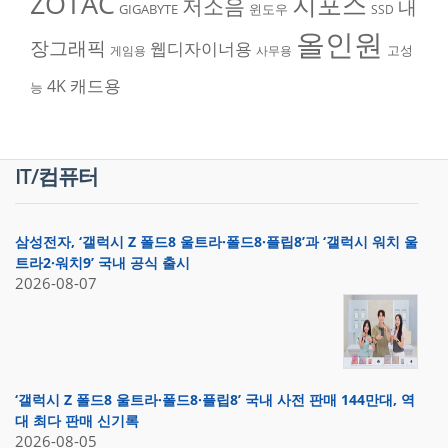
ZOTAC
지포스
저소음
내
GIGABYTE
윈도우
SSD
올인원
장그래픽
웹디자이너용
고성
게임용
사무용
캐드용
4K
능
IT/컴퓨터
삼성전자, ‘갤럭시 Z 폴드8 울트라·폴드8·플립8’과 ‘갤럭시 워치 울
트라2·워치9’ 국내 공식 출시
2026-08-07
‘갤럭시 Z 폴드8 울트라·폴드8·플립8’ 국내 사전 판매 144만대, 역
대 최다 판매 신기록
2026-08-05