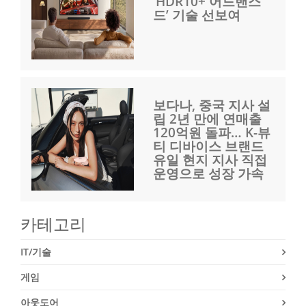
‘HDR10+ 어드밴스
드’ 기술 선보여
보다나, 중국 지사 설
립 2년 만에 연매출
120억원 돌파… K-뷰
티 디바이스 브랜드
유일 현지 지사 직접
운영으로 성장 가속
카테고리
IT/기술
게임
아웃도어