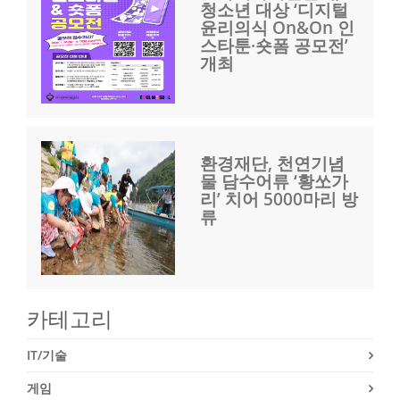
청소년 대상 ‘디지털
윤리의식 On&On 인
스타툰·숏폼 공모전’
개최
환경재단, 천연기념
물 담수어류 ‘황쏘가
리’ 치어 5000마리 방
류
카테고리
IT/기술
게임