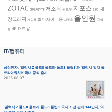
ZOTAC
지포스
저소음
내
GIGABYTE
윈도우
SSD
올인원
장그래픽
웹디자이너용
고성
게임용
사무용
캐드용
4K
능
IT/컴퓨터
삼성전자, ‘갤럭시 Z 폴드8 울트라·폴드8·플립8’과 ‘갤럭시 워치 울
트라2·워치9’ 국내 공식 출시
2026-08-07
‘갤럭시 Z 폴드8 울트라·폴드8·플립8’ 국내 사전 판매 144만대, 역