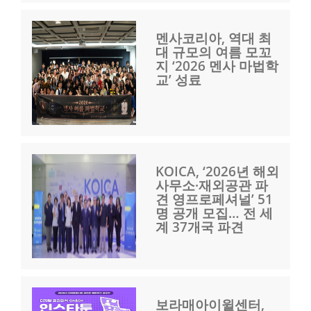
멘사코리아, 역대 최
대 규모의 여름 모꼬
지 ‘2026 멘사 마법학
교’ 성료
KOICA, ‘2026년 해외
사무소·재외공관 파
견 영프로페셔널’ 51
명 공개 모집… 전 세
계 37개국 파견
보라매아이윌센터,