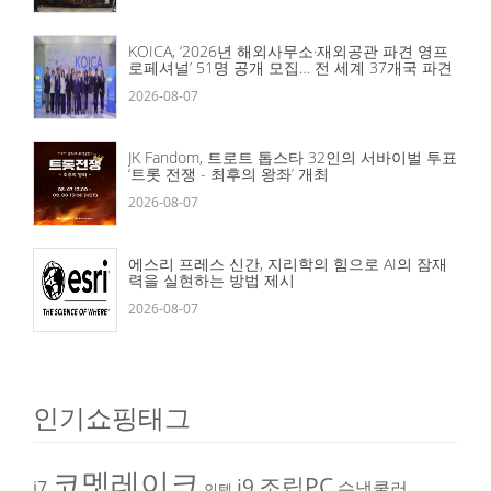
KOICA, ‘2026년 해외사무소·재외공관 파견 영프
로페셔널’ 51명 공개 모집… 전 세계 37개국 파견
2026-08-07
JK Fandom, 트로트 톱스타 32인의 서바이벌 투표
‘트롯 전쟁 - 최후의 왕좌’ 개최
2026-08-07
에스리 프레스 신간, 지리학의 힘으로 AI의 잠재
력을 실현하는 방법 제시
2026-08-07
인기쇼핑태그
코멧레이크
조립PC
i9
i7
수냉쿨러
인텔