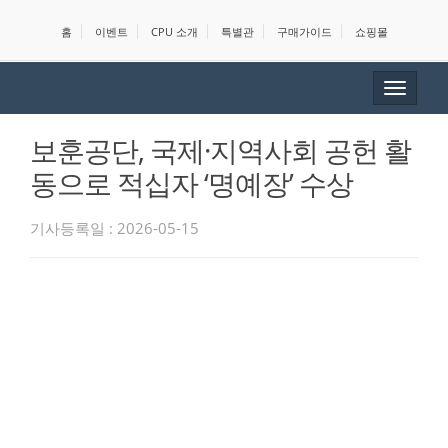
홈
이벤트
CPU 소개
특별관
구매가이드
쇼핑몰
Toggle
navigat
보훈공단, 국제·지역사회 공헌 활
동으로 적십자 ‘명예장’ 수상
기사등록일 : 2026-05-15