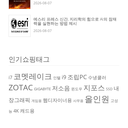
2026-08-07
에스리 프레스 신간, 지리학의 힘으로 AI의 잠재
력을 실현하는 방법 제시
2026-08-07
인기쇼핑태그
코멧레이크
조립PC
i9
i7
수냉쿨러
인텔
ZOTAC
지포스
저소음
내
GIGABYTE
윈도우
SSD
올인원
장그래픽
웹디자이너용
고성
게임용
사무용
캐드용
4K
능