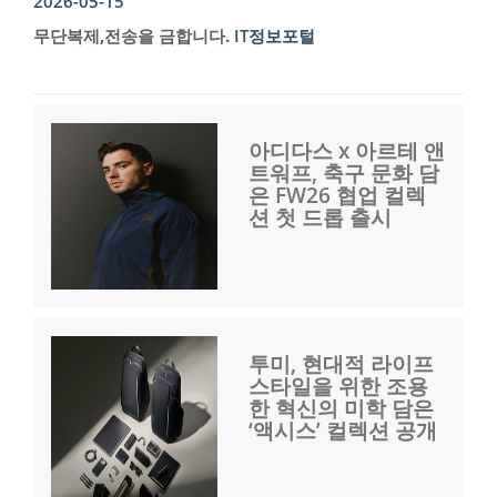
2026-05-15
무단복제,전송을 금합니다.
IT정보포털
아디다스 x 아르테 앤
트워프, 축구 문화 담
은 FW26 협업 컬렉
션 첫 드롭 출시
투미, 현대적 라이프
스타일을 위한 조용
한 혁신의 미학 담은
‘액시스’ 컬렉션 공개