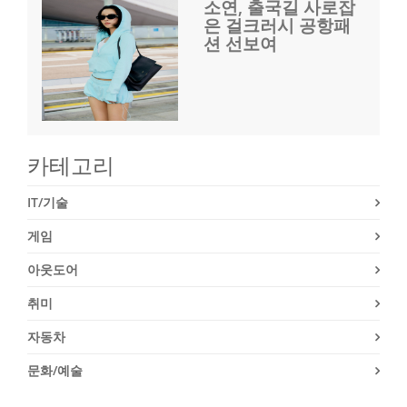
소연, 출국길 사로잡
은 걸크러시 공항패
션 선보여
카테고리
IT/기술
게임
아웃도어
취미
자동차
문화/예술