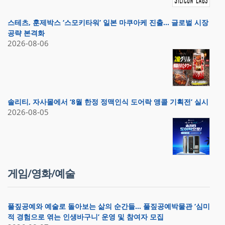
스테츠, 훈제박스 ‘스모키타워’ 일본 마쿠아케 진출… 글로벌 시장
공략 본격화
2026-08-06
솔리티, 자사몰에서 ‘8월 한정 정맥인식 도어락 앵콜 기획전’ 실시
2026-08-05
게임/영화/예술
풀짚공예와 예술로 돌아보는 삶의 순간들… 풀짚공예박물관 ‘심미
적 경험으로 엮는 인생바구니’ 운영 및 참여자 모집