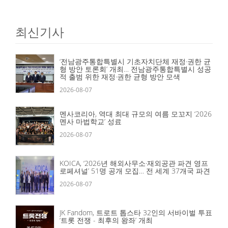
최신기사
‘전남광주통합특별시 기초자치단체 재정·권한 균
형 방안 토론회’ 개최… 전남광주통합특별시 성공
적 출범 위한 재정·권한 균형 방안 모색
2026-08-07
멘사코리아, 역대 최대 규모의 여름 모꼬지 ‘2026
멘사 마법학교’ 성료
2026-08-07
KOICA, ‘2026년 해외사무소·재외공관 파견 영프
로페셔널’ 51명 공개 모집… 전 세계 37개국 파견
2026-08-07
JK Fandom, 트로트 톱스타 32인의 서바이벌 투표
‘트롯 전쟁 - 최후의 왕좌’ 개최