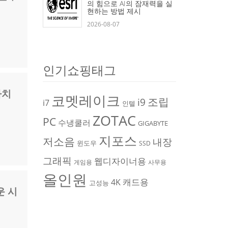
의 힘으로 AI의 잠재력을 실
현하는 방법 제시
2026-08-07
인기쇼핑태그
가치
코멧레이크
조립
i9
i7
인텔
ZOTAC
PC
수냉쿨러
GIGABYTE
지포스
저소음
내장
윈도우
SSD
그래픽
웹디자이너용
게임용
사무용
올인원
캐드용
4K
고성능
운 시