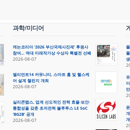
과학/미디어
캐논코리아 ‘2026 부산국제사진제’ 후원사
풀
참여… 역대 미래작가상 수상자 특별전 선봬
풀
2026-08-07
생
2
엘리먼트14 커뮤니티, 스마트 홈 및 헬스케
유
어 설계 챌린지 개최
이
2026-08-07
만
2
실리콘랩스, 업계 선도적인 전력 효율·보안·
윤
통합성을 갖춘 초저전력 블루투스 LE SoC
개
‘BG2B’ 공개
개
2026-08-07
2