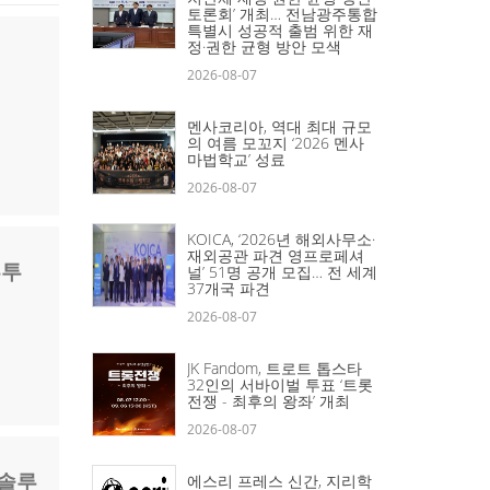
토론회’ 개최… 전남광주통합
특별시 성공적 출범 위한 재
정·권한 균형 방안 모색
2026-08-07
멘사코리아, 역대 최대 규모
의 여름 모꼬지 ‘2026 멘사
마법학교’ 성료
2026-08-07
KOICA, ‘2026년 해외사무소·
재외공관 파견 영프로페셔
루투
널’ 51명 공개 모집… 전 세계
37개국 파견
2026-08-07
JK Fandom, 트로트 톱스타
32인의 서바이벌 투표 ‘트롯
전쟁 - 최후의 왕좌’ 개최
2026-08-07
 솔루
에스리 프레스 신간, 지리학