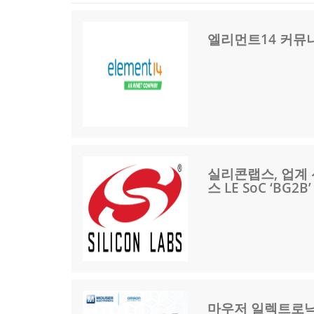
엘리먼트14 커뮤니
실리콘랩스, 업계
스 LE SoC ‘BG2B
마우저 일렉트로닉