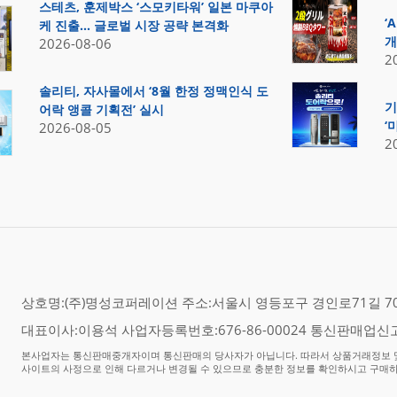
스테츠, 훈제박스 ‘스모키타워’ 일본 마쿠아
‘
케 진출… 글로벌 시장 공략 본격화
개
2026-08-06
2
솔리티, 자사몰에서 ‘8월 한정 정맥인식 도
기
어락 앵콜 기획전’ 실시
‘
2026-08-05
2
상호명:(주)명성코퍼레이션 주소:서울시 영등포구 경인로71길 70,
대표이사:이용석 사업자등록번호:676-86-00024 통신판매업신고
본사업자는 통신판매중개자이며 통신판매의 당사자가 아닙니다. 따라서 상품거래정보 및
사이트의 사정으로 인해 다르거나 변경될 수 있으므로 충분한 정보를 확인하시고 구매