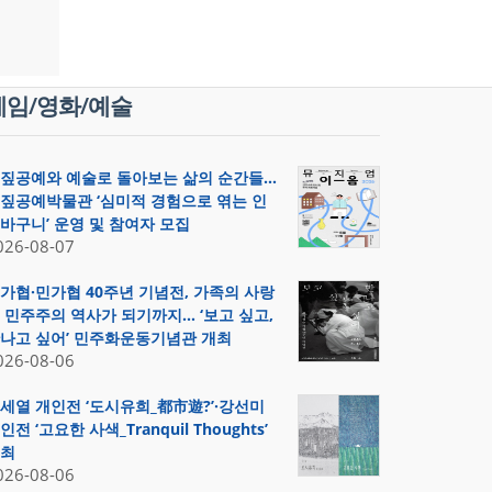
게임/영화/예술
짚공예와 예술로 돌아보는 삶의 순간들…
짚공예박물관 ‘심미적 경험으로 엮는 인
바구니’ 운영 및 참여자 모집
026-08-07
가협·민가협 40주년 기념전, 가족의 사랑
 민주주의 역사가 되기까지… ‘보고 싶고,
나고 싶어’ 민주화운동기념관 개최
026-08-06
세열 개인전 ‘도시유희_都市遊?’·강선미
인전 ‘고요한 사색_Tranquil Thoughts’
최
026-08-06