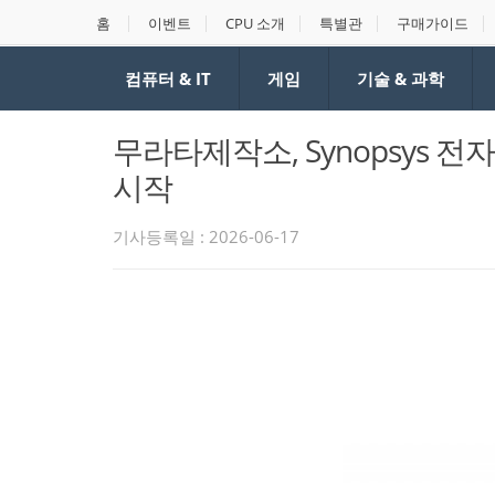
홈
이벤트
CPU 소개
특별관
구매가이드
컴퓨터 & IT
게임
기술 & 과학
무라타제작소, Synopsys 
시작
기사등록일 : 2026-06-17